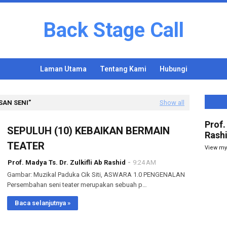
Back Stage Call
Laman Utama
Tentang Kami
Hubungi
AN SENI
Show all
Prof.
SEPULUH (10) KEBAIKAN BERMAIN
Rash
TEATER
View my
Prof. Madya Ts. Dr. Zulkifli Ab Rashid
9:24 AM
Gambar: Muzikal Paduka Cik Siti, ASWARA 1.0 PENGENALAN
Persembahan seni teater merupakan sebuah p…
Baca selanjutnya »