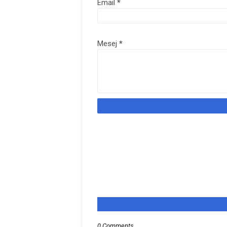
Email
*
Mesej
*
0 Comments