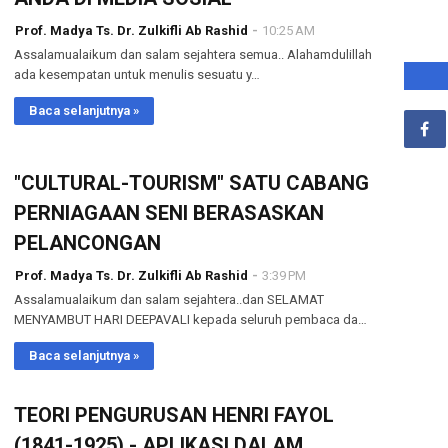
Prof. Madya Ts. Dr. Zulkifli Ab Rashid
10:25 AM
Assalamualaikum dan salam sejahtera semua.. Alahamdulillah
ada kesempatan untuk menulis sesuatu y…
Baca selanjutnya »
"CULTURAL-TOURISM" SATU CABANG
PERNIAGAAN SENI BERASASKAN
PELANCONGAN
Prof. Madya Ts. Dr. Zulkifli Ab Rashid
3:39 PM
Assalamualaikum dan salam sejahtera..dan SELAMAT
MENYAMBUT HARI DEEPAVALI kepada seluruh pembaca da…
Baca selanjutnya »
TEORI PENGURUSAN HENRI FAYOL
(1841-1925) - APLIKASI DALAM