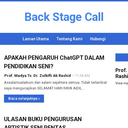
Back Stage Call
Laman Utama
Tentang Kami
Hubungi
APAKAH PENGARUH ChatGPT DALAM
PENDIDIKAN SENI?
Prof.
Rash
Prof. Madya Ts. Dr. Zulkifli Ab Rashid
11:36 AM
Assalamualaikum dan salam sejahtera semua. Tidak terlambat
View my
saya mengucapkan SELAMAT HARI RAYA AIDIL…
Baca selanjutnya »
ULASAN BUKU PENGURUSAN
ARTISTIK SENI PENTAS