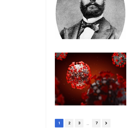
...
1
2
3
7